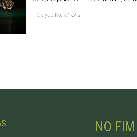
Do you like it?
2
NO FIM
AS